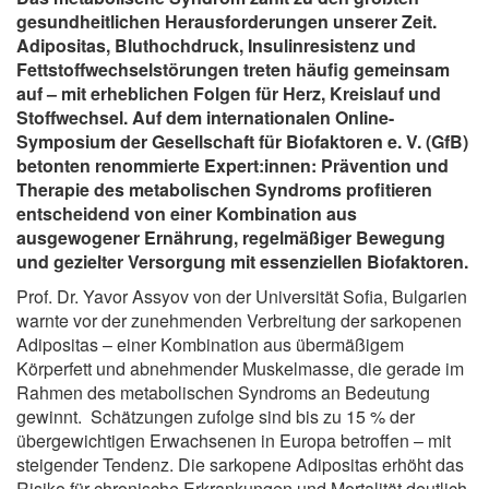
gesundheitlichen Herausforderungen unserer Zeit.
Adipositas, Bluthochdruck, Insulinresistenz und
Fettstoffwechselstörungen treten häufig gemeinsam
auf – mit erheblichen Folgen für Herz, Kreislauf und
Stoffwechsel. Auf dem internationalen Online-
Symposium der Gesellschaft für Biofaktoren e. V. (GfB)
betonten renommierte Expert:innen: Prävention und
Therapie des metabolischen Syndroms profitieren
entscheidend von einer Kombination aus
ausgewogener Ernährung, regelmäßiger Bewegung
und gezielter Versorgung mit essenziellen Biofaktoren.
Prof. Dr. Yavor Assyov von der Universität Sofia, Bulgarien
warnte vor der zunehmenden Verbreitung der sarkopenen
Adipositas – einer Kombination aus übermäßigem
Körperfett und abnehmender Muskelmasse, die gerade im
Rahmen des metabolischen Syndroms an Bedeutung
gewinnt. Schätzungen zufolge sind bis zu 15 % der
übergewichtigen Erwachsenen in Europa betroffen – mit
steigender Tendenz. Die sarkopene Adipositas erhöht das
Risiko für chronische Erkrankungen und Mortalität deutlich.