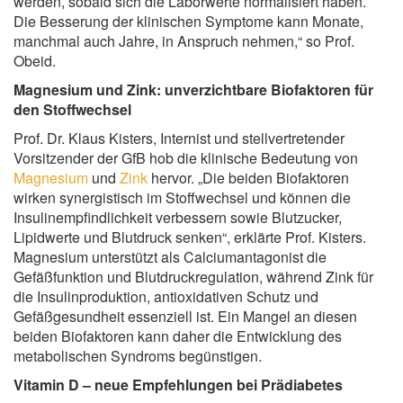
werden, sobald sich die Laborwerte normalisiert haben.
Die Besserung der klinischen Symptome kann Monate,
manchmal auch Jahre, in Anspruch nehmen,“ so Prof.
Obeid.
Magnesium und Zink: unverzichtbare Biofaktoren für
den Stoffwechsel
Prof. Dr. Klaus Kisters, Internist und stellvertretender
Vorsitzender der GfB hob die klinische Bedeutung von
Magnesium
und
Zink
hervor. „Die beiden Biofaktoren
wirken synergistisch im Stoffwechsel und können die
Insulinempfindlichkeit verbessern sowie Blutzucker,
Lipidwerte und Blutdruck senken“, erklärte Prof. Kisters.
Magnesium unterstützt als Calciumantagonist die
Gefäßfunktion und Blutdruckregulation, während Zink für
die Insulinproduktion, antioxidativen Schutz und
Gefäßgesundheit essenziell ist. Ein Mangel an diesen
beiden Biofaktoren kann daher die Entwicklung des
metabolischen Syndroms begünstigen.
Vitamin D – neue Empfehlungen bei Prädiabetes