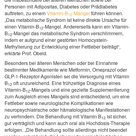
Personen mit Adipositas, Diabetes oder Prädiabetes
auftreten, zu einem
Vitamin-B
-Mangel
führen können.
12
„Das metabolische Syndrom ist keine direkte Ursache für
einen Vitamin-B
-Mangel. Andererseits kann ein Vitamin-
12
B
-Mangel das metabolische Syndrom verschlimmern,
12
indem er aufgrund einer gestörten Homocystein-
Methylierung zur Entwicklung einer Fettleber beiträgt“,
erklärte Prof. Obeid.
Besonders bei älteren Menschen oder bei Einnahme
bestimmter Medikamente wie Metformin, Omeprazol oder
GLP-1-Rezeptor-Agonisten sei die Versorgung mit Vitamin
B
oft unzureichend. Eine frühzeitige Diagnose eines
12
Vitamin-B
-Mangels und eine gezielte Supplementierung
12
zum Ausgleich eines Mangels sind entscheidend, um eine
Fettleber sowie neurologische Komplikationen wie
neuropsychiatrische oder hämatologische Manifestationen
zu verhindern. Die Behandlung mit Vitamin B
ist sicher,
12
gut verträglich und kann auch oral als Hochdosis-Therapie
erfolgen. „Die Behandlung sollte allerdings nicht beendet