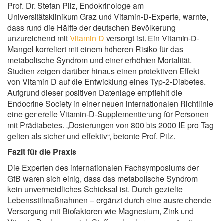
Prof. Dr. Stefan Pilz, Endokrinologe am
Universitätsklinikum Graz und Vitamin-D-Experte, warnte,
dass rund die Hälfte der deutschen Bevölkerung
unzureichend mit
Vitamin D
versorgt ist. Ein Vitamin-D-
Mangel korreliert mit einem höheren Risiko für das
metabolische Syndrom und einer erhöhten Mortalität.
Studien zeigen darüber hinaus einen protektiven Effekt
von Vitamin D auf die Entwicklung eines Typ-2-Diabetes.
Aufgrund dieser positiven Datenlage empfiehlt die
Endocrine Society in einer neuen internationalen Richtlinie
eine generelle Vitamin-D-Supplementierung für Personen
mit Prädiabetes. „Dosierungen von 800 bis 2000 IE pro Tag
gelten als sicher und effektiv“, betonte Prof. Pilz.
Fazit für die Praxis
Die Experten des internationalen Fachsymposiums der
GfB waren sich einig, dass das metabolische Syndrom
kein unvermeidliches Schicksal ist. Durch gezielte
Lebensstilmaßnahmen – ergänzt durch eine ausreichende
Versorgung mit Biofaktoren wie Magnesium, Zink und