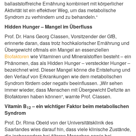
ballaststoffreiche Ernährung kombiniert mit körperlicher
Aktivität ist ein effektiver Weg, um das metabolische
Syndrom zu verhindern und zu behandeln.“
Hidden Hunger – Mangel im Überfluss
Prof. Dr. Hans Georg Classen, Vorsitzender der GfB,
erinnerte daran, dass trotz hochkalorischer Ernährung und
Übergewicht oftmals ein Mangel an essenziellen
Biofaktoren
wie Vitaminen und Mineralstoffen besteht – ein
Phänomen, das als Hidden Hunger – versteckter Hunger –
bezeichnet wird. Dieser Mangel könne die Entstehung und
den Verlauf von Erkrankungen wie dem metabolischen
Syndrom fördern oder negativ beeinflussen. „Wir sehen
immer wieder, dass Menschen mit Übergewicht Defizite an
Biofaktoren haben können“, warnte Prof. Classen.
Vitamin B
– ein wichtiger Faktor beim metabolischen
12
Syndrom
Prof. Dr. Rima Obeid von der Universitätsklinik des
Saarlandes wies darauf hin, dass viele klinische Zustände,
die insbesondere bei älteren Menschen sowie bei