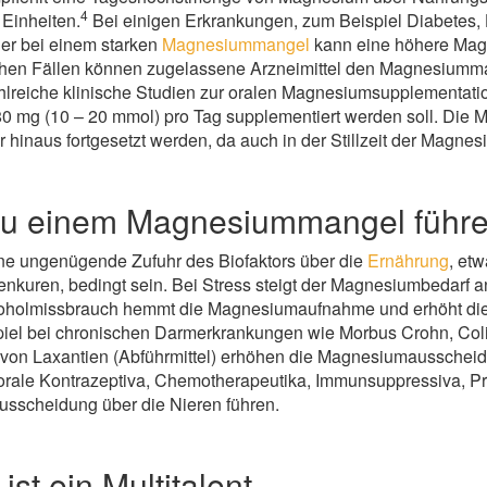
4
 Einheiten.
Bei einigen Erkrankungen, zum Beispiel Diabetes, 
der bei einem starken
Magnesiummangel
kann eine höhere Mag
olchen Fällen können zugelassene Arzneimittel den Magnesiumm
hlreiche klinische Studien zur oralen Magnesiumsupplementatio
 mg (10 – 20 mmol) pro Tag supplementiert werden soll. Die M
hinaus fortgesetzt werden, da auch in der Stillzeit der Magnesi
zu einem Magnesiummangel führ
e ungenügende Zufuhr des Biofaktors über die
Ernährung
, etw
tenkuren, bedingt sein. Bei Stress steigt der Magnesiumbedarf a
oholmissbrauch hemmt die Magnesiumaufnahme und erhöht die
iel bei chronischen Darmerkrankungen wie Morbus Crohn, Colit
von Laxantien (Abführmittel) erhöhen die Magnesiumausscheidu
 orale Kontrazeptiva, Chemotherapeutika, Immunsuppressiva, 
usscheidung über die Nieren führen.
st ein Multitalent