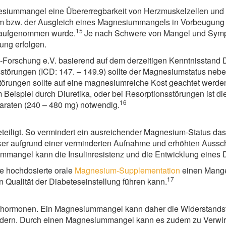
agnesiummangel eine Übererregbarkeit von Herzmuskelzellen un
um bzw. der Ausgleich eines Magnesiummangels in Vorbeugung
15
n aufgenommen wurde.
Je nach Schwere von Mangel und Sympt
ung erfolgen.
m-Forschung e.V. basierend auf dem derzeitigen Kenntnisstand
sstörungen (ICD: 147. – 149.9) sollte der Magnesiumstatus ne
störungen sollte auf eine magnesiumreiche Kost geachtet wer
ispiel durch Diuretika, oder bei Resorptionsstörungen ist die 
16
araten (240 – 480 mg) notwendig.
iligt. So vermindert ein ausreichender Magnesium-Status das R
iker aufgrund einer verminderten Aufnahme und erhöhten Aussch
angel kann die Insulinresistenz und die Entwicklung eines Di
ne hochdosierte orale
Magnesium-Supplementation
einen Mange
17
en Qualität der Diabeteseinstellung führen kann.
sshormonen. Ein Magnesiummangel kann daher die Widerstandsf
rdern. Durch einen Magnesiummangel kann es zudem zu Verwirrt