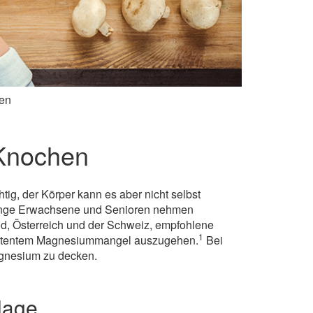
hen
 Knochen
ig, der Körper kann es aber nicht selbst
junge Erwachsene und Senioren nehmen
nd, Österreich und der Schweiz, empfohlene
1
m latentem Magnesiummangel auszugehen.
Bei
agnesium zu decken.
lage