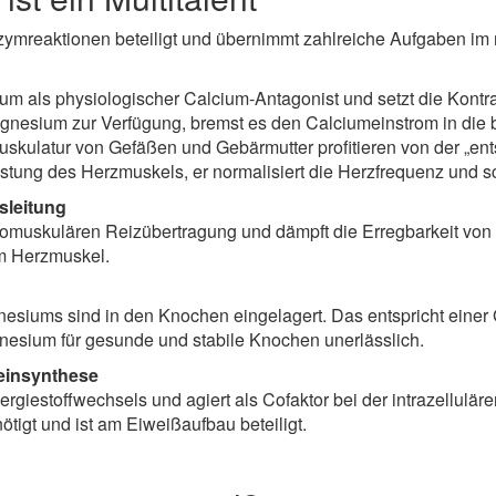
zymreaktionen beteiligt und übernimmt zahlreiche Aufgaben im
m als physiologischer Calcium-Antagonist und setzt die Kontrak
nesium zur Verfügung, bremst es den Calciumeinstrom in die be
Muskulatur von Gefäßen und Gebärmutter profitieren von der 
 Leistung des Herzmuskels, er normalisiert die Herzfrequenz un
sleitung
euromuskulären Reizübertragung und dämpft die Erregbarkeit vo
im Herzmuskel.
esiums sind in den Knochen eingelagert. Das entspricht ein
gnesium für gesunde und stabile Knochen unerlässlich.
einsynthese
nergiestoffwechsels und agiert als Cofaktor bei der intrazellu
igt und ist am Eiweißaufbau beteiligt.