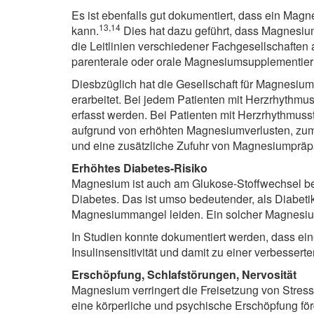
Es ist ebenfalls gut dokumentiert, dass ein M
13,14
kann.
Dies hat dazu geführt, dass Magnesi
die Leitlinien verschiedener Fachgesellschafte
parenterale oder orale Magnesiumsupplementier
Diesbzüglich hat die Gesellschaft für Magnesiu
erarbeitet. Bei jedem Patienten mit Herzrhythmu
erfasst werden. Bei Patienten mit Herzrhythmus
aufgrund von erhöhten Magnesiumverlusten, zum Be
und eine zusätzliche Zufuhr von Magnesiumpräp
Erhöhtes Diabetes-Risiko
Magnesium ist auch am Glukose-Stoffwechsel bete
Diabetes. Das ist umso bedeutender, als Diabet
Magnesiummangel leiden. Ein solcher Magnesiumm
In Studien konnte dokumentiert werden, dass ei
Insulinsensitivität und damit zu einer verbessert
Erschöpfung, Schlafstörungen, Nervosität
Magnesium verringert die Freisetzung von Stre
eine körperliche und psychische Erschöpfung fö