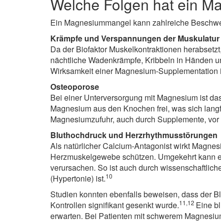
Welche Folgen hat ein 
Ein Magnesiummangel kann zahlreiche Beschwer
Krämpfe und Verspannungen der Muskulatur
Da der Biofaktor Muskelkontraktionen herabse
nächtliche Wadenkrämpfe, Kribbeln in Händen u
Wirksamkeit einer Magnesium-Supplementation 
Osteoporose
Bei einer Unterversorgung mit Magnesium ist das
Magnesium aus den Knochen frei, was sich langf
Magnesiumzufuhr, auch durch Supplemente, vor o
Bluthochdruck und Herzrhythmusstörungen
Als natürlicher Calcium-Antagonist wirkt Magne
Herzmuskelgewebe schützen. Umgekehrt kann ein
verursachen. So ist auch durch wissenschaftlic
10
(Hypertonie) ist.
Studien konnten ebenfalls beweisen, dass der B
11,12
Kontrollen signifikant gesenkt wurde.
Eine b
erwarten. Bei Patienten mit schwerem Magnesiu