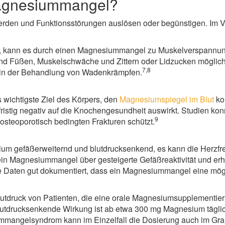
Magnesiummangel?
den und Funktionsstörungen auslösen oder begünstigen. Im V
tzt, kann es durch einen Magnesiummangel zu Muskelverspann
nd Füßen, Muskelschwäche und Zittern oder Lidzucken möglich.
7,8
in der Behandlung von Wadenkrämpfen.
 wichtigste Ziel des Körpers, den
Magnesiumspiegel im Blut
ko
ristig negativ auf die Knochengesundheit auswirkt. Studien ko
9
steoporotisch bedingten Frakturen schützt.
sium gefäßerweiternd und blutdrucksenkend, es kann die Herzf
 Magnesiummangel über gesteigerte Gefäßreaktivität und erh
he Daten gut dokumentiert, dass ein Magnesiummangel eine mögl
lutdruck von Patienten, die eine orale Magnesiumsupplementier
lutdrucksenkende Wirkung ist ab etwa 300 mg Magnesium tägli
mmangelsyndrom kann im Einzelfall die Dosierung auch im Gr