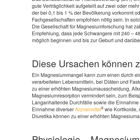
gute Verträglichkeit aufgeteilt auf zwei oder mehr
der bei 0,1 bis 1 % der Bevölkerung vorkommt o
Fachgesellschaften empfohlen nötig sein. In s
Die Gesellschaft für Magnesiumforschung hat za
Empfehlung, dass jede Schwangere mit 240 – 480
möglich beginnen und bis zur Geburt und darüber 
Diese Ursachen können 
Ein Magnesiummangel kann zum einen durch ein
verarbeiteten Lebensmitteln, bei Diäten und Fas
zu einer erhöhten Magnesiumausscheidung, Alk
Magnesiumresorption vermindert sein, zum Beisp
Langanhaltende Durchfälle sowie die Einnahme 
6
Einnahme diverser
Arzneimittel
wie Kortikoide,
Diuretika können zu einer erhöhten Magnesiuma
Physiologie – Magnesium i