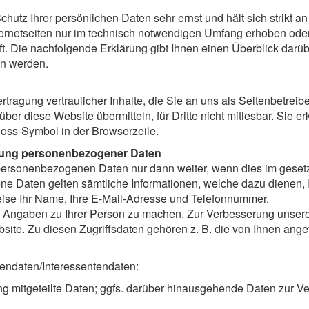
Schutz Ihrer persönlichen Daten sehr ernst und hält sich strikt 
netseiten nur im technisch notwendigen Umfang erhoben oder w
. Die nachfolgende Erklärung gibt Ihnen einen Überblick darübe
n werden.
ragung vertraulicher Inhalte, die Sie an uns als Seitenbetreib
ber diese Website übermitteln, für Dritte nicht mitlesbar. Sie 
loss-Symbol in der Browserzeile.
eitung personenbezogener Daten
e personenbezogenen Daten nur dann weiter, wenn dies im gesetz
e Daten gelten sämtliche Informationen, welche dazu dienen,
eise Ihr Name, Ihre E-Mail-Adresse und Telefonnummer.
Angaben zu Ihrer Person zu machen. Zur Verbesserung unsere
ite. Zu diesen Zugriffsdaten gehören z. B. die von Ihnen angef
endaten/Interessentendaten:
g mitgeteilte Daten; ggfs. darüber hinausgehende Daten zur Ver