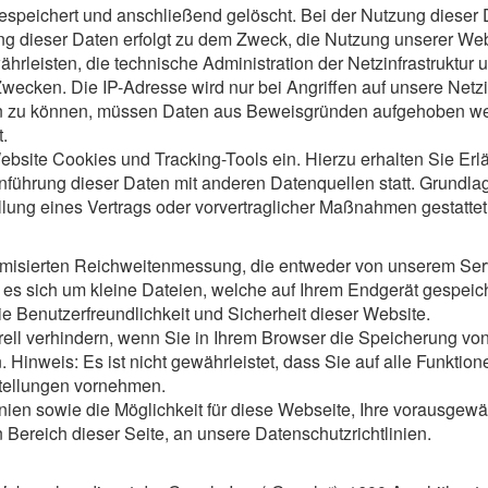
espeichert und anschließend gelöscht. Bei der Nutzung dieser 
ng dieser Daten erfolgt zu dem Zweck, die Nutzung unserer Web
währleisten, die technische Administration der Netzinfrastruktu
Zwecken. Die IP-Adresse wird nur bei Angriffen auf unsere Netzi
ren zu können, müssen Daten aus Beweisgründen aufgehoben we
.
site Cookies und Tracking-Tools ein. Hierzu erhalten Sie Erläut
hrung dieser Daten mit anderen Datenquellen statt. Grundlage d
lung eines Vertrags oder vorvertraglicher Maßnahmen gestattet
isierten Reichweitenmessung, die entweder von unserem Serv
es sich um kleine Dateien, welche auf Ihrem Endgerät gespeiche
e Benutzerfreundlichkeit und Sicherheit dieser Website.
ll verhindern, wenn Sie in Ihrem Browser die Speicherung vo
. Hinweis: Es ist nicht gewährleistet, dass Sie auf alle Funkt
tellungen vornehmen.
nien sowie die Möglichkeit für diese Webseite, Ihre vorausgewä
Bereich dieser Seite, an unsere Datenschutzrichtlinien.