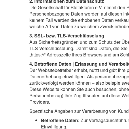
2. Informationen zum Datenschutz
Die Gesellschaft für Biofaktoren e.V. nimmt den 
Personenbezogene Daten werden auf diesen Inter
keinem Fall werden die erhobenen Daten verkauft
welche Art von Daten zu welchem Zweck erhobe
3. SSL- bzw. TLS-Verschlüsselung
Aus Sicherheitsgründen und zum Schutz der Übert
TLS-Verschlüsselung. Damit sind Daten, die Sie ü
„https://“ Adresszeile Ihres Browsers und am Sch
4. Betroffene Daten | Erfassung und Verarb
Der Websitebetreiber erhebt, nutzt und gibt Ihr
Datenerhebung einwilligen. Als personenbezogen
zurückverfolgt werden können – also beispielsw
Diese Website können Sie auch besuchen, ohne 
Personenbezug) Ihre Zugriffsdaten auf diese Webs
Providers.
Spezifische Angaben zur Verarbeitung von Kund
Betroffene Daten:
Zur Vertragsdurchführun
Einwilligung.