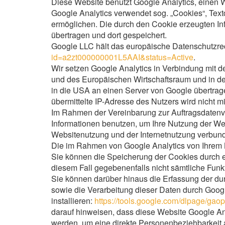
Diese Website benutzt Google Analytics, einen
Google Analytics verwendet sog. „Cookies“, Tex
ermöglichen. Die durch den Cookie erzeugten In
übertragen und dort gespeichert.
Google LLC hält das europäische Datenschutzrech
id=a2zt000000001L5AAI&status=Active
.
Wir setzen Google Analytics in Verbindung mit d
und des Europäischen Wirtschaftsraum und in de
in die USA an einen Server von Google übertrage
übermittelte IP-Adresse des Nutzers wird nicht 
Im Rahmen der Vereinbarung zur Auftragsdatenve
Informationen benutzen, um Ihre Nutzung der We
Websitenutzung und der Internetnutzung verbun
Die im Rahmen von Google Analytics von Ihrem B
Sie können die Speicherung der Cookies durch ei
diesem Fall gegebenenfalls nicht sämtliche Fun
Sie können darüber hinaus die Erfassung der du
sowie die Verarbeitung dieser Daten durch Goog
installieren:
https://tools.google.com/dlpage/gaop
darauf hinweisen, dass diese Website Google Ana
werden, um eine direkte Personenbeziehbarkeit