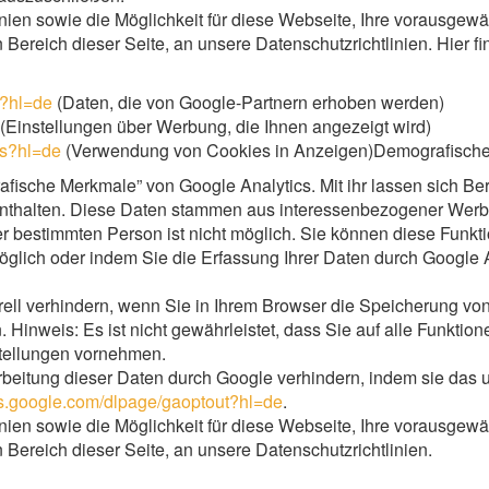
nien sowie die Möglichkeit für diese Webseite, Ihre vorausgewä
 Bereich dieser Seite, an unsere Datenschutzrichtlinien. Hier f
s?hl=de
(Daten, die von Google-Partnern erhoben werden)
(Einstellungen über Werbung, die Ihnen angezeigt wird)
ds?hl=de
(Verwendung von Cookies in Anzeigen)Demografische 
ische Merkmale” von Google Analytics. Mit ihr lassen sich Beric
 enthalten. Diese Daten stammen aus interessenbezogener Wer
r bestimmten Person ist nicht möglich. Sie können diese Funktion
glich oder indem Sie die Erfassung Ihrer Daten durch Google A
ll verhindern, wenn Sie in Ihrem Browser die Speicherung vo
. Hinweis: Es ist nicht gewährleistet, dass Sie auf alle Funkt
tellungen vornehmen.
rbeitung dieser Daten durch Google verhindern, indem sie das 
ols.google.com/dlpage/gaoptout?hl=de
.
nien sowie die Möglichkeit für diese Webseite, Ihre vorausgewä
Bereich dieser Seite, an unsere Datenschutzrichtlinien.