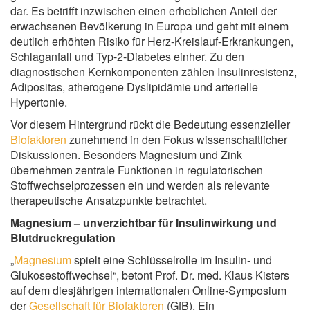
dar. Es betrifft inzwischen einen erheblichen Anteil der
erwachsenen Bevölkerung in Europa und geht mit einem
deutlich erhöhten Risiko für Herz-Kreislauf-Erkrankungen,
Schlaganfall und Typ-2-Diabetes einher. Zu den
diagnostischen Kernkomponenten zählen Insulinresistenz,
Adipositas, atherogene Dyslipidämie und arterielle
Hypertonie.
Vor diesem Hintergrund rückt die Bedeutung essenzieller
Biofaktoren
zunehmend in den Fokus wissenschaftlicher
Diskussionen. Besonders Magnesium und Zink
übernehmen zentrale Funktionen in regulatorischen
Stoffwechselprozessen ein und werden als relevante
therapeutische Ansatzpunkte betrachtet.
Magnesium – unverzichtbar für Insulinwirkung und
Blutdruckregulation
„
Magnesium
spielt eine Schlüsselrolle im Insulin- und
Glukosestoffwechsel“, betont Prof. Dr. med. Klaus Kisters
auf dem diesjährigen internationalen Online-Symposium
der
Gesellschaft für Biofaktoren
(GfB). Ein