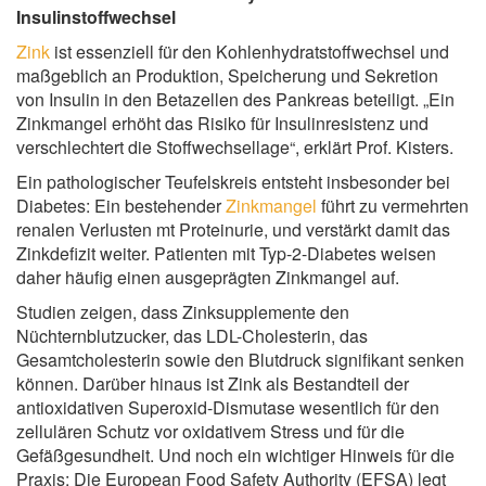
Insulinstoffwechsel
Zink
ist essenziell für den Kohlenhydratstoffwechsel und
maßgeblich an Produktion, Speicherung und Sekretion
von Insulin in den Betazellen des Pankreas beteiligt. „Ein
Zinkmangel erhöht das Risiko für Insulinresistenz und
verschlechtert die Stoffwechsellage“, erklärt Prof. Kisters.
Ein pathologischer Teufelskreis entsteht insbesonder bei
Diabetes: Ein bestehender
Zinkmangel
führt zu vermehrten
renalen Verlusten mt Proteinurie, und verstärkt damit das
Zinkdefizit weiter. Patienten mit Typ-2-Diabetes weisen
daher häufig einen ausgeprägten Zinkmangel auf.
Studien zeigen, dass Zinksupplemente den
Nüchternblutzucker, das LDL-Cholesterin, das
Gesamtcholesterin sowie den Blutdruck signifikant senken
können. Darüber hinaus ist Zink als Bestandteil der
antioxidativen Superoxid-Dismutase wesentlich für den
zellulären Schutz vor oxidativem Stress und für die
Gefäßgesundheit. Und noch ein wichtiger Hinweis für die
Praxis: Die European Food Safety Authority (EFSA) legt