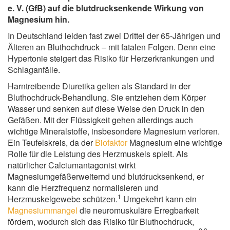
e. V. (GfB) auf die blutdrucksenkende Wirkung von
Magnesium hin.
In Deutschland leiden fast zwei Drittel der 65-Jährigen und
Älteren an Bluthochdruck – mit fatalen Folgen. Denn eine
Hypertonie steigert das Risiko für Herzerkrankungen und
Schlaganfälle.
Harntreibende Diuretika gelten als Standard in der
Bluthochdruck-Behandlung. Sie entziehen dem Körper
Wasser und senken auf diese Weise den Druck in den
Gefäßen. Mit der Flüssigkeit gehen allerdings auch
wichtige Mineralstoffe, insbesondere Magnesium verloren.
Ein Teufelskreis, da der
Biofaktor
Magnesium eine wichtige
Rolle für die Leistung des Herzmuskels spielt. Als
natürlicher Calciumantagonist wirkt
Magnesiumgefäßerweiternd und blutdrucksenkend, er
kann die Herzfrequenz normalisieren und
1
Herzmuskelgewebe schützen.
Umgekehrt kann ein
Magnesiummangel
die neuromuskuläre Erregbarkeit
fördern, wodurch sich das Risiko für Bluthochdruck,