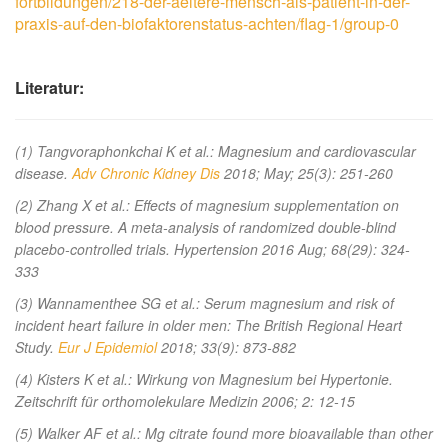
fortbildungen/218-der-aeltere-mensch-als-patient-in-der-
praxis-auf-den-biofaktorenstatus-achten/flag-1/group-0
Literatur:
(1) Tangvoraphonkchai K et al.: Magnesium and cardiovascular
disease.
Adv Chronic Kidney Dis
2018; May; 25(3): 251-260
(2) Zhang X et al.: Effects of magnesium supplementation on
blood pressure. A meta-analysis of randomized double-blind
placebo-controlled trials. Hypertension 2016 Aug; 68(29): 324-
333
(3) Wannamenthee SG et al.: Serum magnesium and risk of
incident heart failure in older men: The British Regional Heart
Study.
Eur J Epidemiol
2018; 33(9): 873-882
(4) Kisters K et al.: Wirkung von Magnesium bei Hypertonie.
Zeitschrift für orthomolekulare Medizin 2006; 2: 12-15
(5) Walker AF et al.: Mg citrate found more bioavailable than other